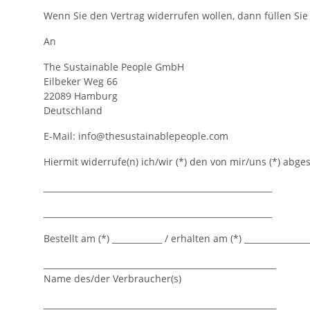
Wenn Sie den Vertrag widerrufen wollen, dann füllen Sie
An
The Sustainable People GmbH
Eilbeker Weg 66
22089 Hamburg
Deutschland
E-Mail: info@thesustainablepeople.com
Hiermit widerrufe(n) ich/wir (*) den von mir/uns (*) abg
_______________________________________________________
_______________________________________________________
Bestellt am (*) ____________ / erhalten am (*) _______________
________________________________________________________
Name des/der Verbraucher(s)
________________________________________________________