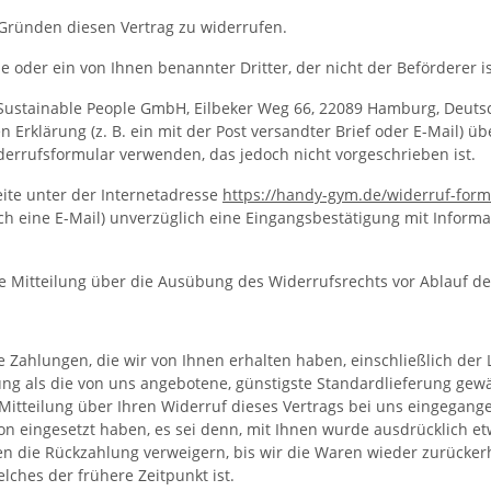
Gründen diesen Vertrag zu widerrufen.
e oder ein von Ihnen benannter Dritter, der nicht der Beförderer i
ustainable People GmbH, Eilbeker Weg 66, 22089 Hamburg, Deutschl
Erklärung (z. B. ein mit der Post versandter Brief oder E-Mail) üb
errufsformular verwenden, das jedoch nicht vorgeschrieben ist.
ite unter der Internetadresse
https://handy-gym.de
/widerruf-form
rch eine E-Mail) unverzüglich eine Eingangsbestätigung mit Infor
die Mitteilung über die Ausübung des Widerrufsrechts vor Ablauf d
 Zahlungen, die wir von Ihnen erhalten haben, einschließlich der 
rung als die von uns angebotene, günstigste Standardlieferung gew
itteilung über Ihren Widerruf dieses Vertrags bei uns eingegange
ion eingesetzt haben, es sei denn, mit Ihnen wurde ausdrücklich e
n die Rückzahlung verweigern, bis wir die Waren wieder zurücker
ches der frühere Zeitpunkt ist.