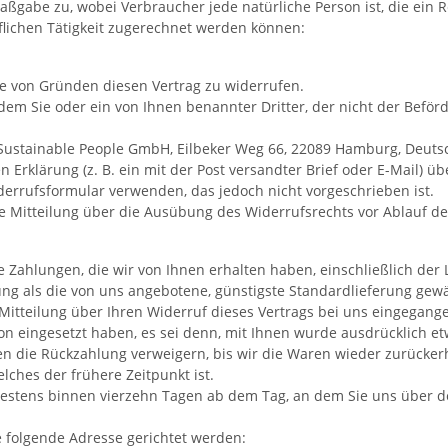
ßgabe zu, wobei Verbraucher jede natürliche Person ist, die ein 
flichen Tätigkeit zugerechnet werden können:
e von Gründen diesen Vertrag zu widerrufen.
dem Sie oder ein von Ihnen benannter Dritter, der nicht der Beför
ustainable People GmbH, Eilbeker Weg 66, 22089 Hamburg, Deutschl
Erklärung (z. B. ein mit der Post versandter Brief oder E-Mail) üb
errufsformular verwenden, das jedoch nicht vorgeschrieben ist.
die Mitteilung über die Ausübung des Widerrufsrechts vor Ablauf d
 Zahlungen, die wir von Ihnen erhalten haben, einschließlich der 
rung als die von uns angebotene, günstigste Standardlieferung gew
itteilung über Ihren Widerruf dieses Vertrags bei uns eingegange
ion eingesetzt haben, es sei denn, mit Ihnen wurde ausdrücklich e
n die Rückzahlung verweigern, bis wir die Waren wieder zurücker
ches der frühere Zeitpunkt ist.
testens binnen vierzehn Tagen ab dem Tag, an dem Sie uns über de
folgende Adresse gerichtet werden: